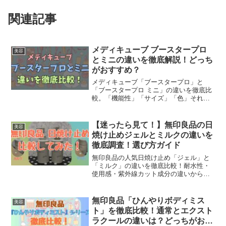
関連記事
メディキューブ ブースタープロ
美容
とミニの違いを徹底解説！どっち
がおすすめ？
メディキューブ「ブースタープロ」と
「ブースタープロ ミニ」の違いを徹底比
較。「機能性」「サイズ」「色」それぞ
れの違いを分かりやすく表にまとめてい
ます。どんな方に向いているのか、お悩
みや目的ごとにおすすめの選び方も紹
【迷ったら見て！】無印良品の日
美容
介。どっちが良いか迷っている方はぜひ
焼け止めジェルとミルクの違いを
参考にしてみてください。
徹底調査！選び方ガイド
無印良品の人気日焼け止め「ジェル」と
「ミルク」の違いを徹底比較！耐水性・
使用感・紫外線カット成分の違いから、
肌タイプ別のおすすめやリアルな口コ
ミ・対処法まで詳しく解説。実際に使っ
てみたレビューも紹介しています。「ど
無印良品「ひんやりボディミス
美容
っちが肌に合うんだろう？」と悩んでい
ト」を徹底比較！通常とエクスト
たあなたも、もう大丈夫。
ラクールの違いは？どっちがおす