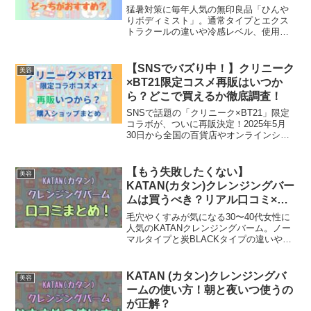
すめ？
猛暑対策に毎年人気の無印良品「ひんや
りボディミスト」。通常タイプとエクス
トラクールの違いや冷感レベル、使用
感、香り、口コミを徹底比較！肌への優
しさやおすすめの使い方も解説。敏感肌
の方や暑がりさん必見の夏のマストアイ
【SNSでバズり中！】クリニーク
美容
テム情報。
×BT21限定コスメ再販はいつか
ら？どこで買えるか徹底調査！
SNSで話題の「クリニーク×BT21」限定
コラボが、ついに再販決定！2025年5月
30日から全国の百貨店やオンラインショ
ップで順次販売スタート。売り切れ必至
の人気アイテム4種の選び方や購入先、肌
タイプ別の注意点まで徹底解説。推し活×
【もう失敗したくない】
美容
美容のチャンスをお見逃しなく！
KATAN(カタン)クレンジングバー
ムは買うべき？リアル口コミ×成
分で徹底検証！
毛穴やくすみが気になる30〜40代女性に
人気のKATANクレンジングバーム。ノー
マルタイプと炭BLACKタイプの違いや、
実際の口コミ・使用感・敏感肌でも使え
るかを徹底調査！失敗したくない人のた
めの選び方ガイドも紹介。
KATAN (カタン)クレンジングバ
美容
ームの使い方！朝と夜いつ使うの
が正解？