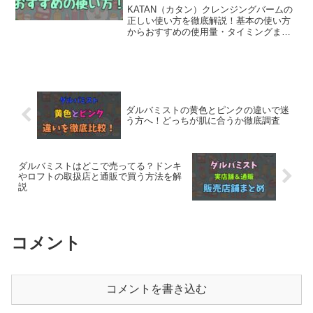
KATAN（カタン）クレンジングバームの
正しい使い方を徹底解説！基本の使い方
からおすすめの使用量・タイミングまで
初心者にもわかりやすくまとめました。
口コミにあった「失敗」や「正しい乳化
のやり方」なども細かく解説していま
す。使い続けてより良い肌を目指したい
方には、お得な定期購入もおすすめで
す。
ダルバミストの黄色とピンクの違いで迷
う方へ！どっちが肌に合うか徹底調査
ダルバミストはどこで売ってる？ドンキ
やロフトの取扱店と通販で買う方法を解
説
コメント
コメントを書き込む