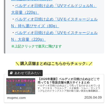
・
ベルディオ日焼け止め
「UVマイルドジェルN」
大容量（220g）
・
ベルディオ日焼け止め
「UVモイスチャージェル
N」持ち運びサイズ（80g）
・
ベルディオ日焼け止め
「UVモイスチャージェル
N」大容量（220g）
※上記クリックで楽天に飛びます
＼ 購入店舗まとめはこちらからチェック↓ ／
【2026年最新】ベルディオ日焼け止めはどこで
売ってる？取扱店舗＆購入サイトまとめ
ベルディオ日焼け止めはどこで売ってるのかまとめていま
す。マツキヨ・ウエルシア・スギ薬局・ツルハ・サンドラ
ッグなどのドラッグストア別の取り扱い状況を徹底解説。
ファミマなどコンビニでの販売があるかどうか、またゲッ
トしやすい方法についても分かりやすく紹介します。
2026.04.09
mxpmc.com