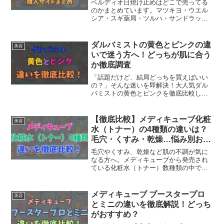
ベルディオ日焼け止めはどこで売ってる
のかまとめています。マツキヨ・ウエル
シア・スギ薬局・ツルハ・サンドラッグ
などのドラッグストア別の取り扱い状況
を徹底解説。ファミマなどコンビニでの
販売があるかどうか、またゲットしやす
ダルバミストの黄色とピンクの違
美容
い方法についても分かりやすく紹介しま
いで迷う方へ！どっちが肌に合う
す。
か徹底調査
「話題だけど、結局どっちを買えばいい
の？」そんな迷いを即解決！大人気ダル
バミストの黄色とピンクを徹底比較しま
した。濃厚なうるおいで極上ツヤ肌を作
る黄色と、ベタつきを抑えてデリケート
な肌をすこやかに整えるピンク。あなた
【徹底比較】メディキューブ化粧
美容
の肌や季節に合う正解の1本が、これを読
水（トナー）の4種類の違いは？
めばすぐに見つかります！
毛穴・くすみ・乾燥…悩み別おす
すめも解説！
毛穴やくすみ、乾燥など肌の不調が気に
なる方へ。メディキューブから発売され
ている化粧水（トナー）数種類の中でも
特に人気の4種類（黄・ピンク・青・緑）
の違いを、成分や特徴から徹底比較。自
分の肌悩みに合うトナーの選び方を分か
メディキューブ ブースタープロ
美容
りやすく解説します。迷ったときに役立
とミニの違いを徹底解説！どっち
つトナー別のおすすめポイントも紹介！
がおすすめ？