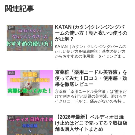
関連記事
KATAN (カタン)クレンジングバ
美容
ームの使い方！朝と夜いつ使うの
が正解？
KATAN（カタン）クレンジングバームの
正しい使い方を徹底解説！基本の使い方
からおすすめの使用量・タイミングまで
初心者にもわかりやすくまとめました。
口コミにあった「失敗」や「正しい乳化
のやり方」なども細かく解説していま
京薬粧「薬用ニードル美容液」を
美容
す。使い続けてより良い肌を目指したい
使ってみた！口コミ・使用感・効
方には、お得な定期購入もおすすめで
果を徹底レビュー
す。
京薬粧「薬用ニードル美容液」は“塗るだ
けで刺さる針”と話題の美容液。溶けるマ
イクロニードルで、痛みがないのも特
徴。リアルな口コミと合わせて実際に使
ったレビューを紹介。使用感や効果、敏
感肌でも使いやすい理由なども徹底調
【2026年最新】ベルディオ日焼
美容
査。肌の調子をさらに高めたいなら、同
け止めはどこで売ってる？取扱店
成分配合の「ニードルクリーム」も人
舗＆購入サイトまとめ
気！